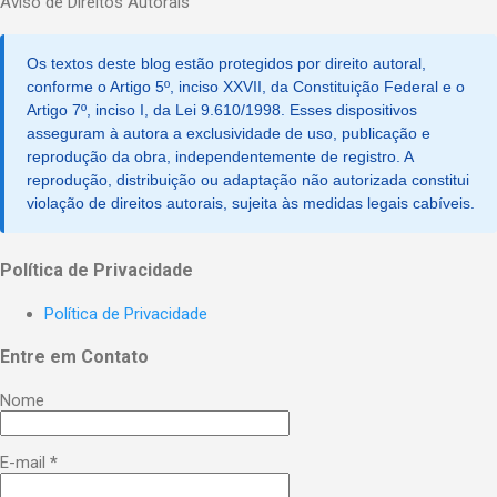
Aviso de Direitos Autorais
s
t
a
Os textos deste blog estão protegidos por direito autoral,
r
u
conforme o Artigo 5º, inciso XXVII, da Constituição Federal e o
m
Artigo 7º, inciso I, da Lei 9.610/1998. Esses dispositivos
c
asseguram à autora a exclusividade de uso, publicação e
o
reprodução da obra, independentemente de registro. A
m
reprodução, distribuição ou adaptação não autorizada constitui
e
violação de direitos autorais, sujeita às medidas legais cabíveis.
n
t
á
r
Política de Privacidade
i
o
Política de Privacidade
Entre em Contato
Nome
E-mail
*