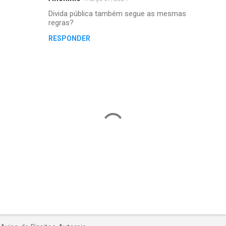
Divida pública também segue as mesmas
regras?
RESPONDER
P
o