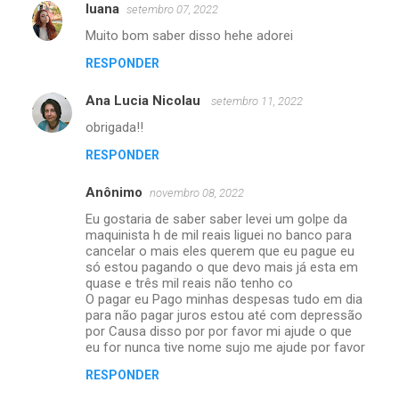
luana
setembro 07, 2022
C
Muito bom saber disso hehe adorei
o
RESPONDER
m
e
Ana Lucia Nicolau
setembro 11, 2022
n
obrigada!!
t
RESPONDER
á
r
Anônimo
novembro 08, 2022
i
Eu gostaria de saber saber levei um golpe da
maquinista h de mil reais liguei no banco para
o
cancelar o mais eles querem que eu pague eu
s
só estou pagando o que devo mais já esta em
quase e três mil reais não tenho co
O pagar eu Pago minhas despesas tudo em dia
para não pagar juros estou até com depressão
por Causa disso por por favor mi ajude o que
eu for nunca tive nome sujo me ajude por favor
RESPONDER