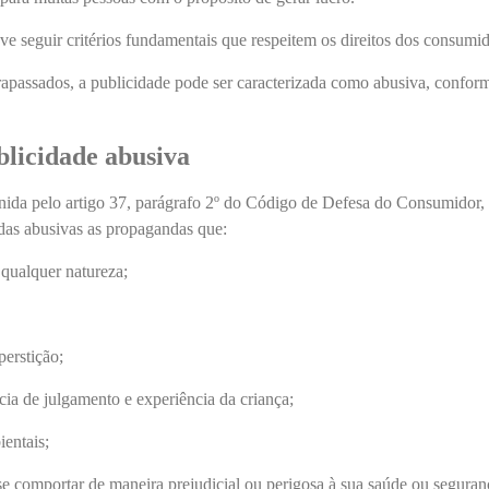
ve seguir critérios fundamentais que respeitem os direitos dos consumid
rapassados, a publicidade pode ser caracterizada como abusiva, confor
blicidade abusiva
inida pelo artigo 37, parágrafo 2º do Código de Defesa do Consumidor,
das abusivas as propagandas que:
 qualquer natureza;
erstição;
cia de julgamento e experiência da criança;
entais;
e comportar de maneira prejudicial ou perigosa à sua saúde ou seguran