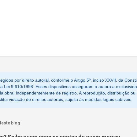
egidos por direito autoral, conforme o Artigo 5º, inciso XXVII, da Consti
, da Lei 9.610/1998. Esses dispositivos asseguram à autora a exclusivid
a obra, independentemente de registro. A reprodução, distribuição ou
tui violação de direitos autorais, sujeita às medidas legais cabíveis.
deste blog
as? Saiba quem paga as contas de quem morreu