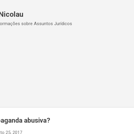
Pular para o conteúdo principal
Nicolau
formações sobre Assuntos Jurídicos
paganda abusiva?
to 25, 2017