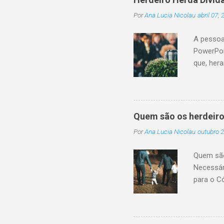
Por
Ana Lucia Nicolau
abril 07,
A pessoa
PowerPoi
que, her
sucessor
monetári
não cump
a conclu
Quem são os herdeiro
patrimôn
Por
Ana Lucia Nicolau
outubro 2
legítima 
transmis
Quem são 
sucessão
Necessár
da pessoa
para o C
pagamento
são toda
na existê
1.845, i