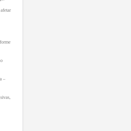
afetar
nforme
do
a –
sivas,