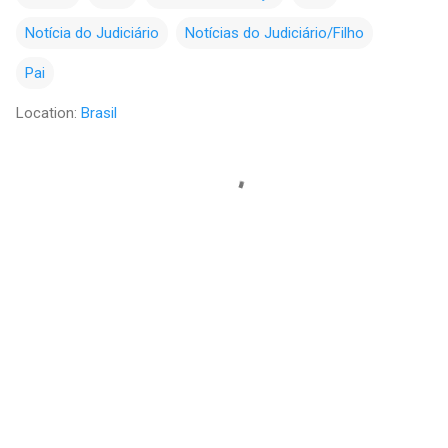
Notícia do Judiciário
Notícias do Judiciário/Filho
Pai
Location:
Brasil
C
o
m
e
n
t
á
r
i
o
s