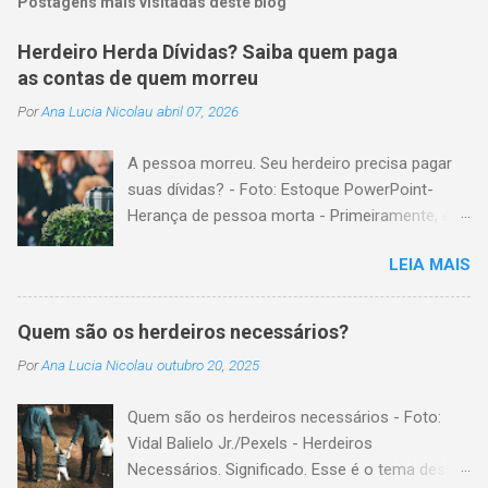
Postagens mais visitadas deste blog
Herdeiro Herda Dívidas? Saiba quem paga
as contas de quem morreu
Por
Ana Lucia Nicolau
abril 07, 2026
A pessoa morreu. Seu herdeiro precisa pagar
suas dívidas? - Foto: Estoque PowerPoint-
Herança de pessoa morta - Primeiramente, é
importante explicar que, herança é o conjunto
LEIA MAIS
formado pelos elementos, para transmissão
aos sucessores. Esses elementos são: A)
positivos; ou seja, com importância monetária,
Quem são os herdeiros necessários?
como, por exemplo, bens imóveis; B)
Por
Ana Lucia Nicolau
outubro 20, 2025
negativos; ou seja, obrigações não cumpridas,
como, por exemplo, dívidas em dinheiro. Por
Quem são os herdeiros necessários - Foto:
isso, tem cabimento a conclusão de que, quem
Vidal Balielo Jr./Pexels - Herdeiros
herda crédito, também, herda débito. A
Necessários. Significado. Esse é o tema dessa
transmissão, do patrimônio da pessoa falecida