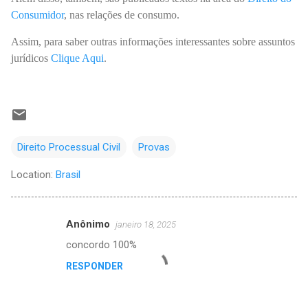
Consumidor
, nas relações de consumo.
Assim, para saber outras informações interessantes sobre assuntos
jurídicos
Clique Aqui
.
Direito Processual Civil
Provas
Location:
Brasil
Anônimo
janeiro 18, 2025
C
concordo 100%
o
RESPONDER
m
e