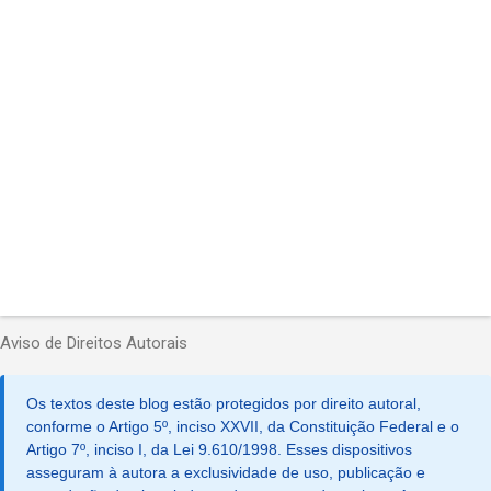
n
t
á
r
i
o
s
P
o
Aviso de Direitos Autorais
s
t
a
Os textos deste blog estão protegidos por direito autoral,
r
u
conforme o Artigo 5º, inciso XXVII, da Constituição Federal e o
m
Artigo 7º, inciso I, da Lei 9.610/1998. Esses dispositivos
c
asseguram à autora a exclusividade de uso, publicação e
o