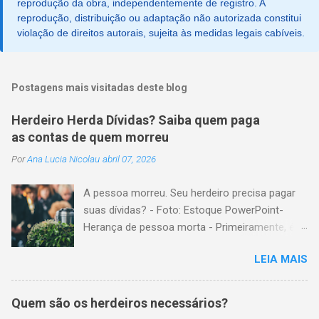
reprodução da obra, independentemente de registro. A
m
reprodução, distribuição ou adaptação não autorizada constitui
e
violação de direitos autorais, sujeita às medidas legais cabíveis.
n
t
á
r
i
Postagens mais visitadas deste blog
o
Herdeiro Herda Dívidas? Saiba quem paga
as contas de quem morreu
Por
Ana Lucia Nicolau
abril 07, 2026
A pessoa morreu. Seu herdeiro precisa pagar
suas dívidas? - Foto: Estoque PowerPoint-
Herança de pessoa morta - Primeiramente, é
importante explicar que, herança é o conjunto
LEIA MAIS
formado pelos elementos, para transmissão
aos sucessores. Esses elementos são: A)
positivos; ou seja, com importância monetária,
Quem são os herdeiros necessários?
como, por exemplo, bens imóveis; B)