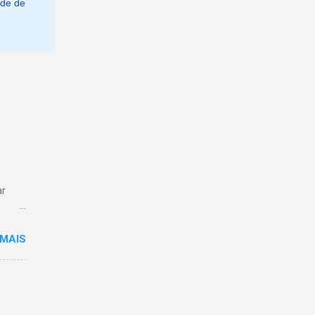
ade de
ar
 MAIS
ões
ento
o, do
o