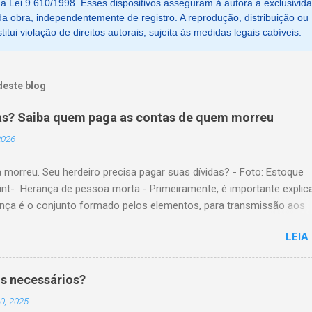
, da Lei 9.610/1998. Esses dispositivos asseguram à autora a exclusivid
a obra, independentemente de registro. A reprodução, distribuição ou
tui violação de direitos autorais, sujeita às medidas legais cabíveis.
deste blog
as? Saiba quem paga as contas de quem morreu
 2026
 morreu. Seu herdeiro precisa pagar suas dívidas? - Foto: Estoque
nt- Herança de pessoa morta - Primeiramente, é importante explic
ança é o conjunto formado pelos elementos, para transmissão aos
es. Esses elementos são: A) positivos; ou seja, com importância
LEIA
a, como, por exemplo, bens imóveis; B) negativos; ou seja, obrigaç
ridas, como, por exemplo, dívidas em dinheiro. Por isso, tem cabim
são de que, quem herda crédito, também, herda débito. A transmissã
s necessários?
io da pessoa falecida aos sucessores, pode ser feita pela sucessã
0, 2025
ou testamentária. A sucessão legítima é a prevista em lei, para a