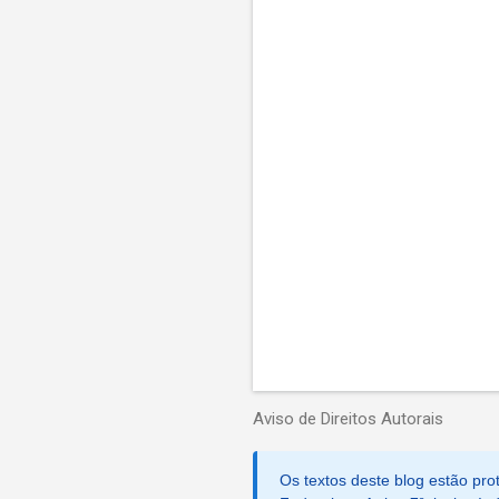
e
n
t
á
r
i
o
s
P
o
s
Aviso de Direitos Autorais
t
a
r
Os textos deste blog estão prot
u