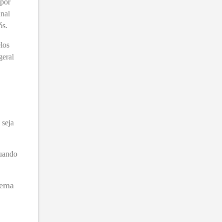
 por
nal
ós.
los
geral
 seja
quando
tema