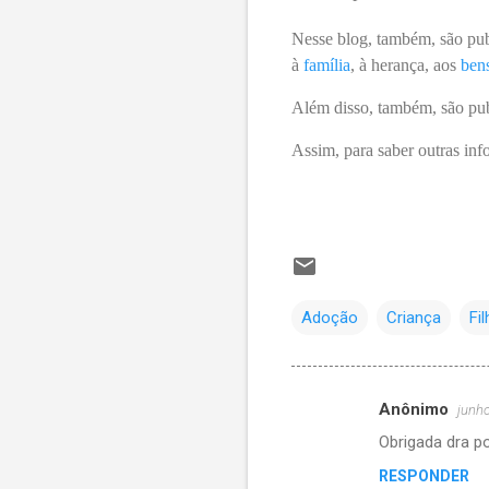
Nesse blog, também, são publ
à
família
, à herança, aos
ben
Além disso, também, são pub
Assim, para saber outras inf
Adoção
Criança
Fi
Anônimo
junho
C
Obrigada dra p
o
RESPONDER
m