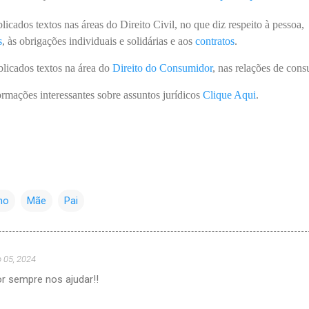
icados textos nas áreas do Direito Civil, no que diz respeito à pessoa,
s
, às obrigações individuais e solidárias e aos
contratos
.
licados textos na área do
Direito do Consumidor
, nas relações de con
ormações interessantes sobre assuntos jurídicos
Clique Aqui
.
lho
Mãe
Pai
 05, 2024
or sempre nos ajudar!!