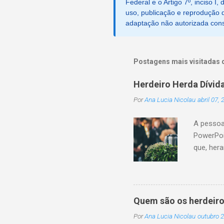
Federal e o Artigo 7º, inciso I
m
c
uso, publicação e reprodução d
o
adaptação não autorizada consti
m
e
n
t
Postagens mais visitadas 
á
r
Herdeiro Herda Dívid
i
o
Por
Ana Lucia Nicolau
abril 07,
A pessoa
PowerPoi
que, her
sucessor
monetári
não cump
a conclu
Quem são os herdeiro
patrimôn
Por
Ana Lucia Nicolau
outubro 2
legítima 