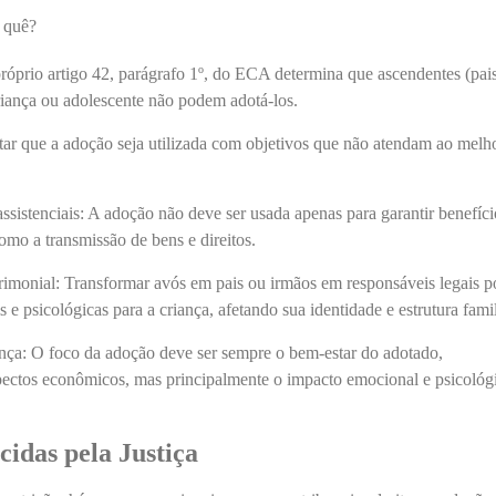
 quê?
próprio artigo 42, parágrafo 1º, do ECA determina que ascendentes (pais
criança ou adolescente não podem adotá-los.
vitar que a adoção seja utilizada com objetivos que não atendam ao melh
ssistenciais:
A adoção não deve ser usada apenas para garantir benefíci
como a transmissão de bens e direitos.
rimonial:
Transformar avós em pais ou irmãos em responsáveis legais p
 e psicológicas para a criança, afetando sua identidade e estrutura famil
nça:
O foco da adoção deve ser sempre o bem-estar do adotado,
ectos econômicos, mas principalmente o impacto emocional e psicológ
idas pela Justiça