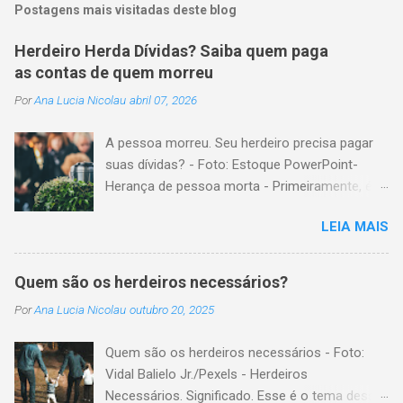
Postagens mais visitadas deste blog
Herdeiro Herda Dívidas? Saiba quem paga
as contas de quem morreu
Por
Ana Lucia Nicolau
abril 07, 2026
A pessoa morreu. Seu herdeiro precisa pagar
suas dívidas? - Foto: Estoque PowerPoint-
Herança de pessoa morta - Primeiramente, é
importante explicar que, herança é o conjunto
LEIA MAIS
formado pelos elementos, para transmissão
aos sucessores. Esses elementos são: A)
positivos; ou seja, com importância monetária,
Quem são os herdeiros necessários?
como, por exemplo, bens imóveis; B)
Por
Ana Lucia Nicolau
outubro 20, 2025
negativos; ou seja, obrigações não cumpridas,
como, por exemplo, dívidas em dinheiro. Por
Quem são os herdeiros necessários - Foto:
isso, tem cabimento a conclusão de que, quem
Vidal Balielo Jr./Pexels - Herdeiros
herda crédito, também, herda débito. A
Necessários. Significado. Esse é o tema dessa
transmissão, do patrimônio da pessoa falecida