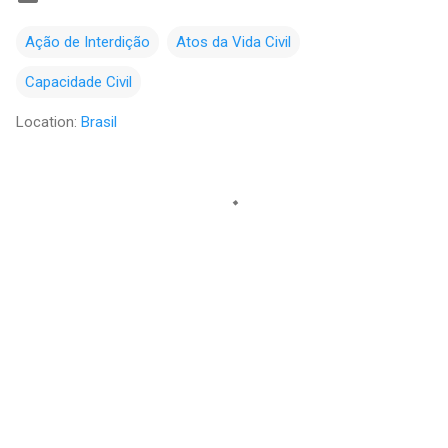
Ação de Interdição
Atos da Vida Civil
Capacidade Civil
Location:
Brasil
C
o
m
e
n
t
á
r
i
o
s